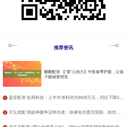
推荐资讯
翻翻配资 【“童”心协力】中医春季护眼，让孩
子眼镜更明亮
​盈亚配资 拓荆科技：上半年净利润为9429万元，同比下降26.96%
1
​天弘优配 韩娱神颜争议终结者：徐睿知生图无瑕肌，粉丝呼自带美颜_YeaJi_高文英_卢秀英
2
​天牛宝配资 “雪白长腿美少女”，165cm却拥有模特般的比例，樱若菜！_团体_曾以_偶像