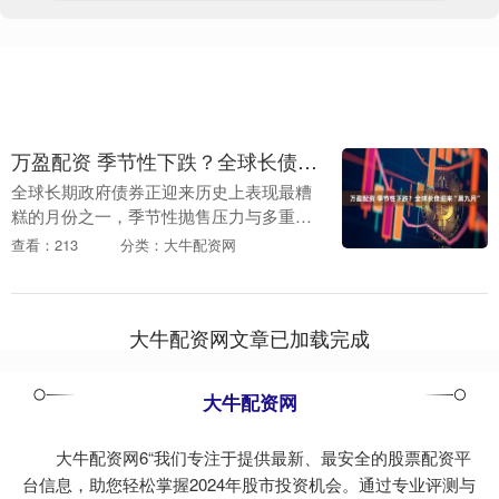
万盈配资 季节性下跌？全球长债迎来“黑九月”
全球长期政府债券正迎来历史上表现最糟
糕的月份之一，季节性抛售压力与多重结
构性因素共振，推动长期债券收益率持续
查看：213
分类：大牛配资网
攀升。 据媒体统计，过去十年中，期限超
10年的全球政....
大牛配资网文章已加载完成
大牛配资网
大牛配资网6“我们专注于提供最新、最安全的股票配资平
台信息，助您轻松掌握2024年股市投资机会。通过专业评测与