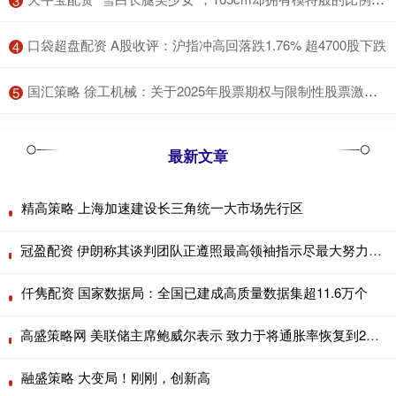
3
​口袋超盘配资 A股收评：沪指冲高回落跌1.76% 超4700股下跌
4
​国汇策略 徐工机械：关于2025年股票期权与限制性股票激励计划获徐州市人民政府国有资产监督管理委员会批复的公告
5
最新文章
精高策略 上海加速建设长三角统一大市场先行区
冠盈配资 伊朗称其谈判团队正遵照最高领袖指示尽最大努力进行外交斡旋
仟隽配资 国家数据局：全国已建成高质量数据集超11.6万个
高盛策略网 美联储主席鲍威尔表示 致力于将通胀率恢复到2% 努力实现2%的通胀目标可能代价高昂
融盛策略 大变局！刚刚，创新高