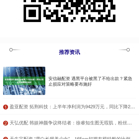
推荐资讯
安信融配资 遇黑平台被黑了不给出款？紧急
止损应对策略要布施好
​盈亚配资 拓荆科技：上半年净利润为9429万元，同比下降26.96%
1
​天弘优配 韩娱神颜争议终结者：徐睿知生图无瑕肌，粉丝呼自带美颜_YeaJi_高文英_卢秀英
2
​天牛宝配资 “雪白长腿美少女”，165cm却拥有模特般的比例，樱若菜！_团体_曾以_偶像