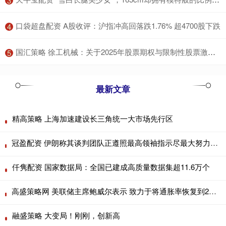
3
​口袋超盘配资 A股收评：沪指冲高回落跌1.76% 超4700股下跌
4
​国汇策略 徐工机械：关于2025年股票期权与限制性股票激励计划获徐州市人民政府国有资产监督管理委员会批复的公告
5
最新文章
精高策略 上海加速建设长三角统一大市场先行区
冠盈配资 伊朗称其谈判团队正遵照最高领袖指示尽最大努力进行外交斡旋
仟隽配资 国家数据局：全国已建成高质量数据集超11.6万个
高盛策略网 美联储主席鲍威尔表示 致力于将通胀率恢复到2% 努力实现2%的通胀目标可能代价高昂
融盛策略 大变局！刚刚，创新高