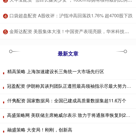
3
​口袋超盘配资 A股收评：沪指冲高回落跌1.76% 超4700股下跌
4
​金斯达配资 美股集体大涨！中国资产表现亮眼，华米科技一度涨超48%
5
最新文章
精高策略 上海加速建设长三角统一大市场先行区
冠盈配资 伊朗称其谈判团队正遵照最高领袖指示尽最大努力进行外交斡旋
仟隽配资 国家数据局：全国已建成高质量数据集超11.6万个
高盛策略网 美联储主席鲍威尔表示 致力于将通胀率恢复到2% 努力实现2%的通胀目标可能代价高昂
融盛策略 大变局！刚刚，创新高