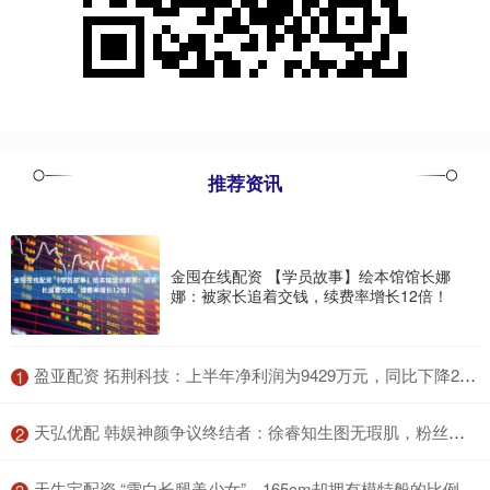
推荐资讯
金囤在线配资 【学员故事】绘本馆馆长娜
娜：被家长追着交钱，续费率增长12倍！
​盈亚配资 拓荆科技：上半年净利润为9429万元，同比下降26.96%
1
​天弘优配 韩娱神颜争议终结者：徐睿知生图无瑕肌，粉丝呼自带美颜_YeaJi_高文英_卢秀英
2
​天牛宝配资 “雪白长腿美少女”，165cm却拥有模特般的比例，樱若菜！_团体_曾以_偶像