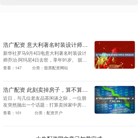
浩广配资 意大利著名时装设计师乔治·阿玛尼去世
新华社罗马9月4日电意大利著名时装设计
师乔治·阿玛尼4日去世，享年91岁。 据意
大利媒体报道，阿玛尼在家中去世。此前
查看：147
分类：股票配资网站
他因健康原因住院治疗，之后长期在家中
休养。 ....
浩广配资 此刻卖掉房子，算不算是聪明决策？_房产_房价_资金
近日，与几位老友品茶闲谈之际，一位朋
友突然抛出一个话题：打算卖掉家中房
产，却又犹豫不决，不知当前行情下，究
查看：101
分类：配资开户
竟该出手套现，还是继续承受亏损？ 此刻
卖掉房子，算不算....