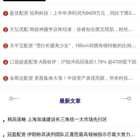
​盈亚配资 拓荆科技：上半年净利润为9429万元，同比下降26.96%
1
​天弘优配 韩娱神颜争议终结者：徐睿知生图无瑕肌，粉丝呼自带美颜_YeaJi_高文英_卢秀英
2
​天牛宝配资 “雪白长腿美少女”，165cm却拥有模特般的比例，樱若菜！_团体_曾以_偶像
3
​口袋超盘配资 A股收评：沪指冲高回落跌1.76% 超4700股下跌
4
​金斯达配资 美股集体大涨！中国资产表现亮眼，华米科技一度涨超48%
5
最新文章
精高策略 上海加速建设长三角统一大市场先行区
冠盈配资 伊朗称其谈判团队正遵照最高领袖指示尽最大努力进行外交斡旋