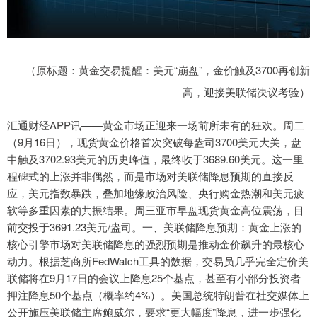
（原标题：黄金交易提醒：美元“崩盘”，金价触及3700再创新
高，迎接美联储决议考验）
汇通财经APP讯——黄金市场正迎来一场前所未有的狂欢。周二
（9月16日），现货黄金价格首次突破每盎司3700美元大关，盘
中触及3702.93美元的历史峰值，最终收于3689.60美元。这一里
程碑式的上涨并非偶然，而是市场对美联储降息预期的直接反
应，美元指数暴跌，叠加地缘政治风险、央行购金热潮和美元疲
软等多重因素的共振结果。周三亚市早盘现货黄金高位震荡，目
前交投于3691.23美元/盎司。一、美联储降息预期：黄金上涨的
核心引擎市场对美联储降息的强烈预期是推动金价飙升的最核心
动力。根据芝商所FedWatch工具的数据，交易员几乎完全定价美
联储将在9月17日的会议上降息25个基点，甚至有小部分投资者
押注降息50个基点（概率约4%）。美国总统特朗普在社交媒体上
公开施压美联储主席鲍威尔，要求“更大幅度”降息，进一步强化