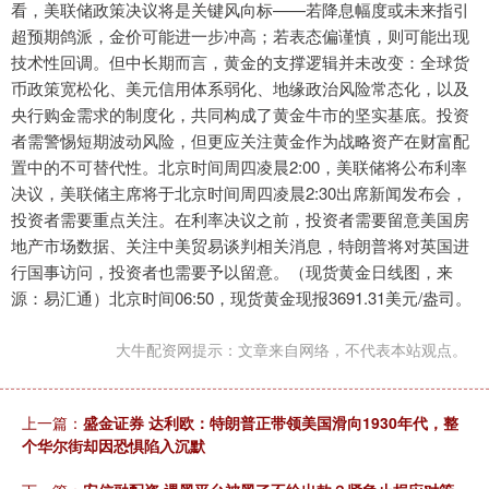
看，美联储政策决议将是关键风向标——若降息幅度或未来指引
超预期鸽派，金价可能进一步冲高；若表态偏谨慎，则可能出现
技术性回调。但中长期而言，黄金的支撑逻辑并未改变：全球货
币政策宽松化、美元信用体系弱化、地缘政治风险常态化，以及
央行购金需求的制度化，共同构成了黄金牛市的坚实基底。投资
者需警惕短期波动风险，但更应关注黄金作为战略资产在财富配
置中的不可替代性。北京时间周四凌晨2:00，美联储将公布利率
决议，美联储主席将于北京时间周四凌晨2:30出席新闻发布会，
投资者需要重点关注。在利率决议之前，投资者需要留意美国房
地产市场数据、关注中美贸易谈判相关消息，特朗普将对英国进
行国事访问，投资者也需要予以留意。（现货黄金日线图，来
源：易汇通）北京时间06:50，现货黄金现报3691.31美元/盎司。
大牛配资网提示：文章来自网络，不代表本站观点。
上一篇：
盛金证券 达利欧：特朗普正带领美国滑向1930年代，整
个华尔街却因恐惧陷入沉默