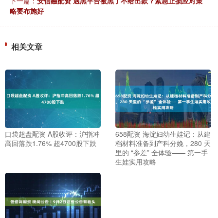
下一篇：
安信融配资 遇黑平台被黑了不给出款？紧急止损应对策
略要布施好
相关文章
口袋超盘配资 A股收评：沪指冲
658配资 海淀妇幼生娃记：从建
高回落跌1.76% 超4700股下跌
档材料准备到产科分娩，280 天
里的 “参差” 全体验—— 第一手
生娃实用攻略