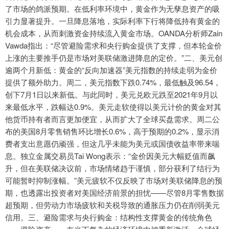
了市场的鸽派预期。在低利率环境中，黄金作为无孳息资产的吸
引力显著提升。一旦降息落地，实际利率下行将降低持有黄金的
机会成本，从而刺激资金持续流入黄金市场。OANDA分析师Zain
Vawda指出：“尽管避险需求和央行购金提供了支撑，但本轮金价
上涨的主要推手仍是市场对美联储激进降息的定价。”二、美元创
逾两个月新低：黄金的“反向加速器”美元指数的持续走弱为金价
提供了额外助力。周二，美元指数下跌0.74%，最低触及96.54，
创下7月1日以来新低。与此同时，美元兑欧元跌至2021年9月以
来最低水平，跌幅达0.9%。美元走软使得以美元计价的黄金对其
他货币持有者而言更加便宜，从而扩大了全球买盘需求。周二公
布的美国8月零售销售环比增长0.6%，高于预期的0.2%，显示消
费者支出意愿仍顽强，但这几乎未能为美元或国债收益率带来喘
息。独立金属交易员Tai Wong表示：“金价因美元大幅贬值而飙
升，但在美联储决议前，市场情绪趋于谨慎，部分获利了结行为
可能暂时抑制涨幅。”美元疲软不仅反映了市场对美联储降息的预
期，也透露出投资者对美国经济前景的担忧——尽管8月零售数据
超预期，但劳动力市场疲软和关税导致的通胀压力仍在削弱美元
信用。三、避险需求与央行购金：结构性支撑黄金的传统角色