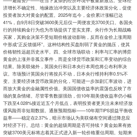
——避险资产——在当下复杂的经济环境中被重新激活。全球经
济增长不确定性、地缘政治冲突以及主要经济体政策分化，促使
投资者加大对黄金的配置。2025年迄今，金价累计涨幅已达
41%，自9月8日突破3600美元后仅一周便攻克3700关口。各国央
行的持续购金行为也为市场提供了坚实支撑。央行作为长期战略
买家，其购金决策不受短期价格波动影响，反而在金价上涨周期
中形成“正反馈循环”。这种结构性买盘削弱了黄金的抛压，使其
价格韧性远超历史水平。四、全球市场联动：利率与汇率的博弈
黄金的上涨并非孤立事件，而是全球货币政策和汇率变动的综合
结果。除美联储外，英国央行和日本央行本周也将公布利率决
议。市场预计英国央行将按兵不动，日本央行维持利率0.5%不
变。主要经济体货币政策的分化，可能进一步加剧汇率波动，进
而放大黄金的金融属性价值。美国国债收益率的震荡也反映了市
场的复杂情绪。尽管零售数据强劲，但10年期美债收益率仍小幅
下跌至4.028%接近近五个月低点，表明投资者更关注未来经济放
缓风险而非短期数据。通胀预期指标——10年期TIPS损益平衡收
益率——稳定在2.37%，暗示市场认为美联储有空间通过降息应
对经济下行。总结：黄金的超级周期是否可持续？黄金如果有效
突破3700美元标将志着其正式进入新一轮价格重估周期。短期来