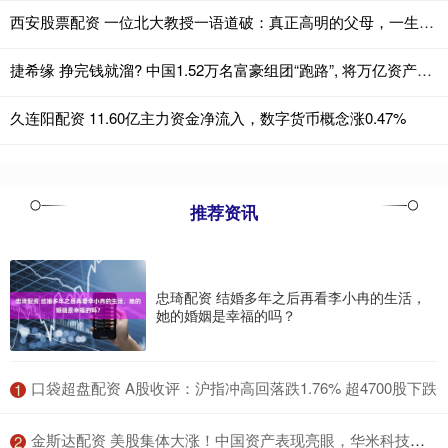
西安股票配资 一位北大教授一语道破：真正高明的父母，一生只抓这三件事
捷希缘 挣完钱就溜? 中国1.52万名富豪组团“跑路”, 将万亿资产带到国外
久连阳配资 11.60亿主力资金净流入，数字货币概念涨0.47%
推荐资讯
忠琦配资 结婚多年之后再看李小冉的生活，
她的婚姻是幸福的吗？
​口袋超盘配资 A股收评：沪指冲高回落跌1.76% 超4700股下跌
1
​金斯达配资 美股集体大涨！中国资产表现亮眼，华米科技一度涨超48%
2