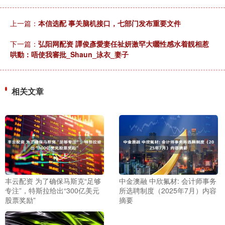
上一篇：
本信选配 事关脑机接口，七部门发布重要文件
下一篇：
弘阳网配资 譚俊彥愛妻任祉妍激罕大曬性感水着靚相惹
哄動：唔使我審批_Shaun_泳衣_妻子
相关文章
丰云配资 为了确保马斯克“足够
中金澳融 中欣氟材: 会计师事务
专注”，特斯拉给出“300亿美元
所选聘制度（2025年7月）内容
股票奖励”
摘要