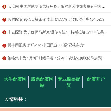
​实倍网 中国对俄罗斯试行免签，俄罗斯入境游客量有望大幅提升
1
​智财配资 9月5日福莱转债上涨1.55%，转股溢价率154.52%
2
​丰云配资 为了确保马斯克“足够专注”，特斯拉给出“300亿美元股票奖励”
3
​翼牛网配资 解码2025中国民企500强“硬核实力”
4
​策略集中盈 9月8日财经早餐：爆冷非农强化美联储降息预期，金价或开启3600上方行情，OPEC+决定进一步增产
5
大牛配资网
股票配资网
专业股票配
配资开户
站
资
友情链接：