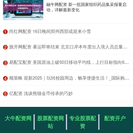
融牛网配资 新一批国家组织药品集采报量启
动，详解最新变化
​尚红网配资 16日晚间郑州西部或迎来小雪
1
​旗开网配资 暑运即将结束 北京口岸本年度出入境人员总量已突破1400万人次
2
​易配宝配资 美国原油上破50日移动平均线，上行目标指向66.03美元
3
​顺策略 迎新2025｜玩转校园周边，畅享便捷生活！_国际购物中心_距离_银行
4
​亿配资 浅谈熊猫金币传承的巧妙
5
大牛配资网
股票配资网
专业股票配
配资开户
站
资