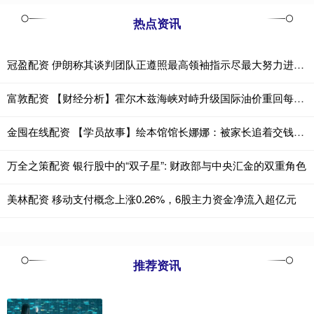
热点资讯
冠盈配资 伊朗称其谈判团队正遵照最高领袖指示尽最大努力进行外交斡旋
富敦配资 【财经分析】霍尔木兹海峡对峙升级国际油价重回每桶100美元关口 近期或保持高位震荡运行
金囤在线配资 【学员故事】绘本馆馆长娜娜：被家长追着交钱，续费率增长12倍！
万全之策配资 银行股中的“双子星”: 财政部与中央汇金的双重角色
美林配资 移动支付概念上涨0.26%，6股主力资金净流入超亿元
推荐资讯