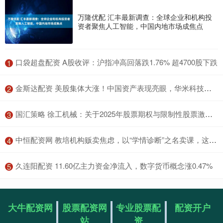
万隆优配 汇丰最新调查：全球企业和机构投
资者聚焦人工智能，中国内地市场成焦点
​口袋超盘配资 A股收评：沪指冲高回落跌1.76% 超4700股下跌
1
​金斯达配资 美股集体大涨！中国资产表现亮眼，华米科技一度涨超48%
2
​国汇策略 徐工机械：关于2025年股票期权与限制性股票激励计划获徐州市人民政府国有资产监督管理委员会批复的公告
3
​中恒配资网 教培机构贩卖焦虑，以“学情诊断”之名卖课，这个暑假还给孩子了吗？｜记者帮·身边事
4
​久连阳配资 11.60亿主力资金净流入，数字货币概念涨0.47%
5
大牛配资网
股票配资网
专业股票配
配资开户
站
资