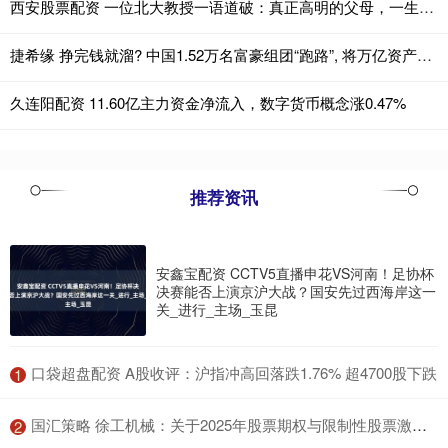
西安股票配资 一位北大教授一语道破：真正高明的父母，一生只抓这三件事
捷希缘 挣完钱就溜? 中国1.52万名富豪组团“跑路”, 将万亿资产带到国外
久连阳配资 11.60亿主力资金净流入，数字货币概念涨0.47%
推荐资讯
安鑫宝配资 CCTV5直播申花VS河南！足协杯
决赛能否上演京沪大战？国安先过西海岸这一
关_进行_主场_玉昆
​口袋超盘配资 A股收评：沪指冲高回落跌1.76% 超4700股下跌
1
​国汇策略 徐工机械：关于2025年股票期权与限制性股票激励计划获徐州市人民政府国有资产监督管理委员会批复的公告
2