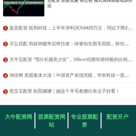
应
​盈亚配资 拓荆科技：上半年净利润为9429万元，同比下降26.96%
1
​天弘优配 韩娱神颜争议终结者：徐睿知生图无瑕肌，粉丝呼自带美颜_YeaJi_高文英_卢秀英
2
​天牛宝配资 “雪白长腿美少女”，165cm却拥有模特般的比例，樱若菜！_团体_曾以_偶像
3
​淘倍网 美股集体大涨！中国资产表现亮眼，华米科技一度涨超48%
4
​熊宝宝配资 欧阳娜娜｜她这个羊毛卷娜比有点子好看！
5
大牛配资网
股票配资网
专业股票配
配资开户
站
资