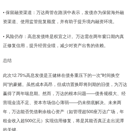
• 保留融资渠道：万达商管在路演中表示，发债亦为保留海外融
资渠道、使用监管批复额度，并有助于提升境内融资环境。
• 风险仍存：高息发债终是权宜之计。万达需在两年窗口期内真
正修复信用，提升经营业绩，减少对资产出售的依赖。
总结
此次12.75%高息发债是王健林在债务重压下的一次"时间换空
间"的豪赌。虽然成本高昂，但成功置换即将到期的旧债，为万达
赢得了两年喘息期。然而，万达的根本问题——债务规模大、经
营现金流不足、资本市场信心薄弱——仍未彻底解决。未来两
年，万达能否凭借剩余核心资产（如管理超500座万达广场，年
租金收入超500亿元）实现信用修复，将是其能否真正走出泥潭
的关键。